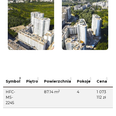
N
Symbol
Piętro
Powierzchnia
Pokoje
Cena
b
2
HFC-
87.14 m
4
1 073
N
MS-
112 zł
H
2245