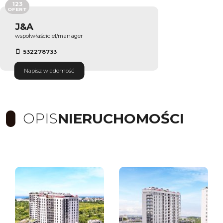
123
OFERT
J&A
wspołwłaściciel/manager
532278733
Napisz wiadomość
OPIS
NIERUCHOMOŚCI