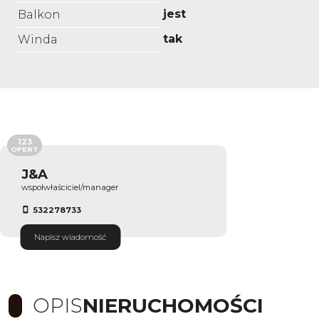
jest
Balkon
tak
Winda
123
OFERT
J&A
wspołwłaściciel/manager
532278733
Napisz wiadomość
OPIS
NIERUCHOMOŚCI