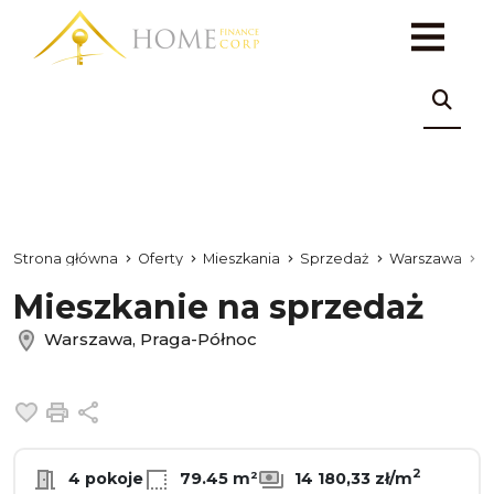
Strona główna
Oferty
Mieszkania
Sprzedaż
Warszawa
P
Mieszkanie na sprzedaż
Warszawa, Praga-Północ
Dodaj do ulubionych
Drukuj
Udostępnij
2
4 pokoje
79.45 m²
14 180,33 zł/m