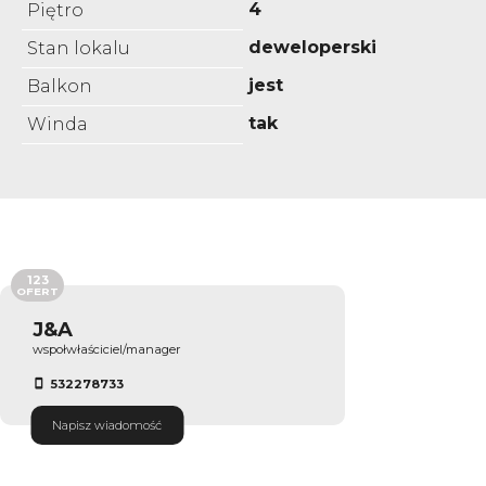
4
Piętro
deweloperski
Stan lokalu
jest
Balkon
tak
Winda
123
OFERT
J&A
wspołwłaściciel/manager
532278733
Napisz wiadomość