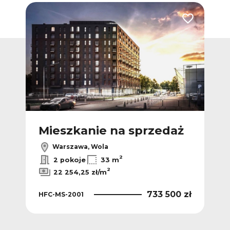
Dodaj do ulubionych
Dodaj do ulub
ż
Mieszkanie na sprzedaż
M
Warszawa, Wola
2
2
ł/m
2 pokoje
33 m
2
22 254,25 zł/m
 zł
733 500 zł
HFC-MS-2001
HFC