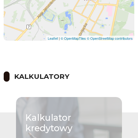
Leaflet
|
© OpenMapTiles
© OpenStreetMap contributors
KALKULATORY
Kalkulator
kredytowy