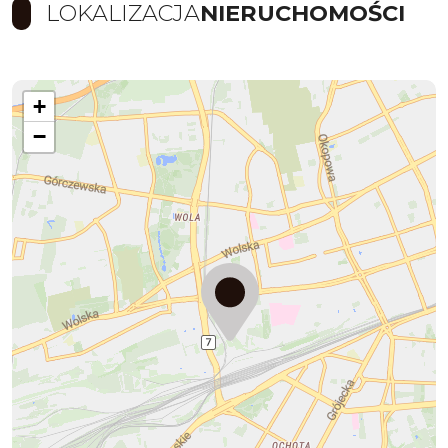
LOKALIZACJA
NIERUCHOMOŚCI
+
−