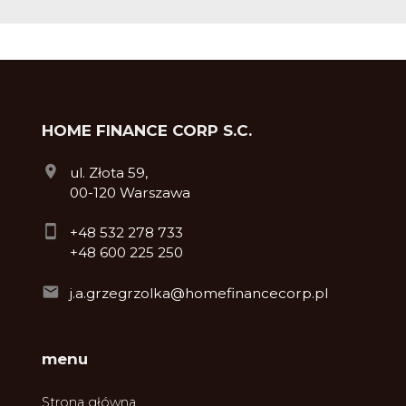
HOME FINANCE CORP S.C.
ul. Złota 59,
00-120 Warszawa
+48 532 278 733
+48 600 225 250
j.a.grzegrzolka@homefinancecorp.pl
menu
Strona główna