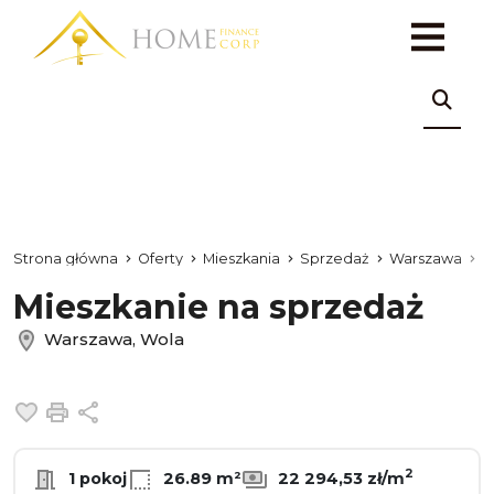
Strona główna
Oferty
Mieszkania
Sprzedaż
Warszawa
W
Mieszkanie na sprzedaż
Warszawa, Wola
Dodaj do ulubionych
Drukuj
Udostępnij
2
1 pokoj
26.89 m²
22 294,53 zł/m