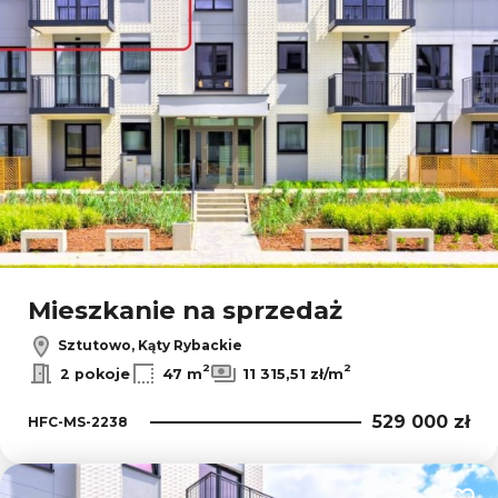
Mieszkanie na sprzedaż
Sztutowo, Kąty Rybackie
2
2
2 pokoje
47 m
11 315,51 zł/m
529 000 zł
HFC-MS-2238