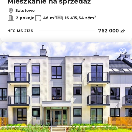
Mieszkanie na sprzedaż
Sztutowo
2
2
2 pokoje
46 m
16 415,34 zł/m
762 000 zł
HFC-MS-2126
Dodaj