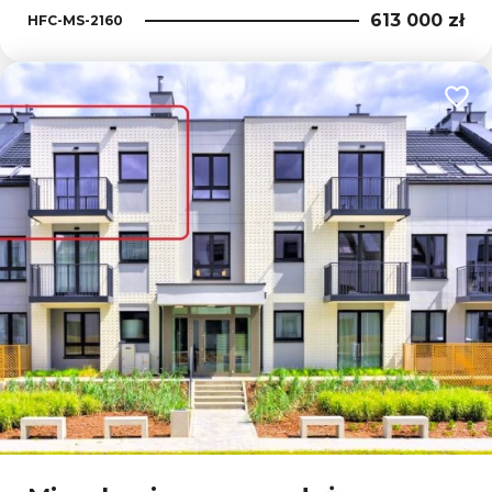
613 000 zł
HFC-MS-2160
Dodaj