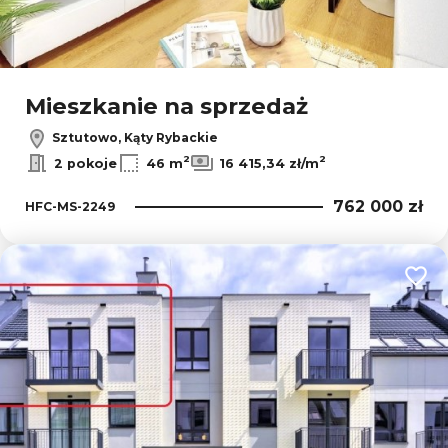
Leaflet
|
© OpenMapTiles
© OpenStreetMap contributors
Mieszkanie na sprzedaż
Sztutowo, Kąty Rybackie
2
2
2 pokoje
46 m
16 415,34 zł/m
762 000 zł
HFC-MS-2249
Dodaj