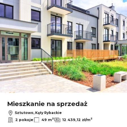
Dodaj
Mieszkanie na sprzedaż
Sztutowo, Kąty Rybackie
2
2
2 pokoje
49 m
12 439,12 zł/m