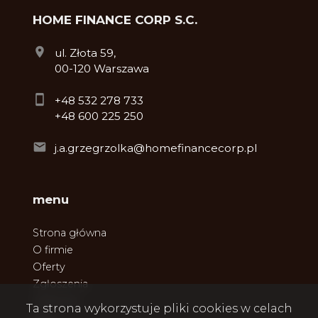
HOME FINANCE CORP S.C.
ul. Złota 59,
00-120 Warszawa
+48 532 278 733
+48 600 225 250
j.a.grzegrzolka@homefinancecorp.pl
menu
Strona główna
O firmie
Oferty
Zgłoszenia
Ulubione
Ta strona wykorzystuje pliki cookies w celach