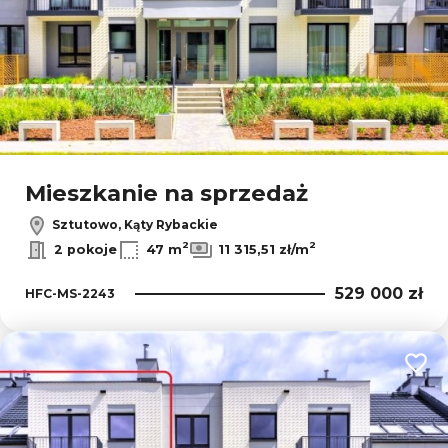
Mieszkanie na sprzedaż
Sztutowo, Kąty Rybackie
2
2
2 pokoje
47 m
11 315,51 zł/m
529 000 zł
HFC-MS-2243
Dodaj